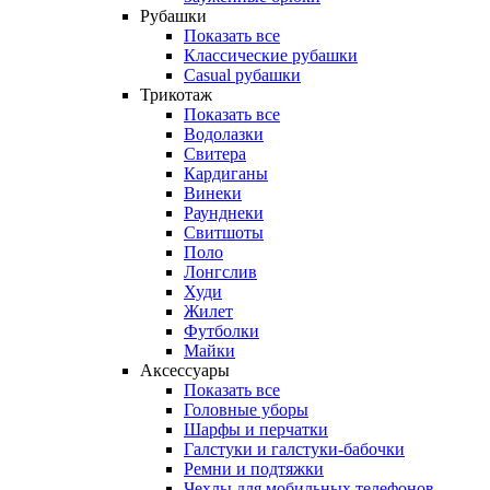
Рубашки
Показать все
Классические рубашки
Casual рубашки
Трикотаж
Показать все
Водолазки
Свитера
Кардиганы
Винеки
Раунднеки
Свитшоты
Поло
Лонгслив
Худи
Жилет
Футболки
Майки
Аксессуары
Показать все
Головные уборы
Шарфы и перчатки
Галстуки и галстуки-бабочки
Ремни и подтяжки
Чехлы для мобильных телефонов