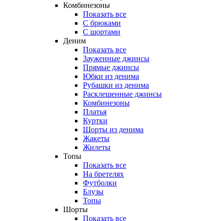
Комбинезоны
Показать все
С брюками
С шортами
Деним
Показать все
Зауженные джинсы
Прямые джинсы
Юбки из денима
Рубашки из денима
Расклешенные джинсы
Комбинезоны
Платья
Куртки
Шорты из денима
Жакеты
Жилеты
Топы
Показать все
На бретелях
Футболки
Блузы
Топы
Шорты
Показать все