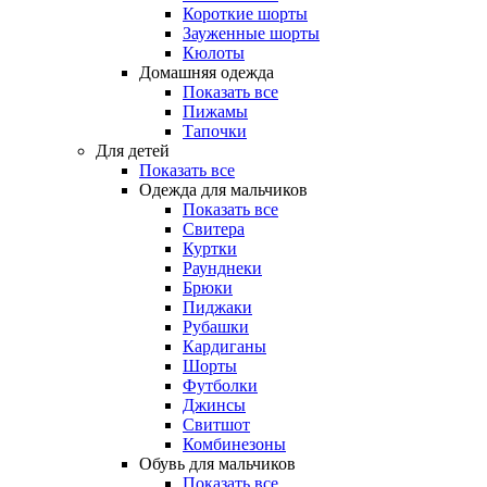
Короткие шорты
Зауженные шорты
Кюлоты
Домашняя одежда
Показать все
Пижамы
Тапочки
Для детей
Показать все
Одежда для мальчиков
Показать все
Свитера
Куртки
Раунднеки
Брюки
Пиджаки
Рубашки
Кардиганы
Шорты
Футболки
Джинсы
Свитшот
Комбинезоны
Обувь для мальчиков
Показать все