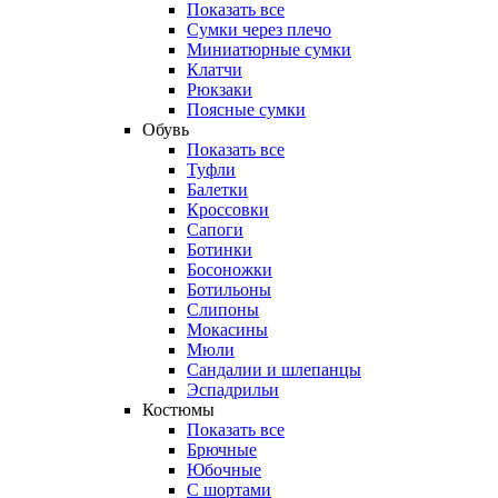
Показать все
Сумки через плечо
Миниатюрные cумки
Клатчи
Рюкзаки
Поясные сумки
Обувь
Показать все
Туфли
Балетки
Кроссовки
Сапоги
Ботинки
Босоножки
Ботильоны
Слипоны
Мокасины
Мюли
Сандалии и шлепанцы
Эспадрильи
Костюмы
Показать все
Брючные
Юбочные
С шортами