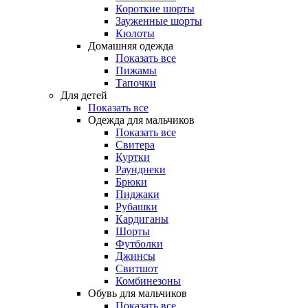
Короткие шорты
Зауженные шорты
Кюлоты
Домашняя одежда
Показать все
Пижамы
Тапочки
Для детей
Показать все
Одежда для мальчиков
Показать все
Свитера
Куртки
Раунднеки
Брюки
Пиджаки
Рубашки
Кардиганы
Шорты
Футболки
Джинсы
Свитшот
Комбинезоны
Обувь для мальчиков
Показать все