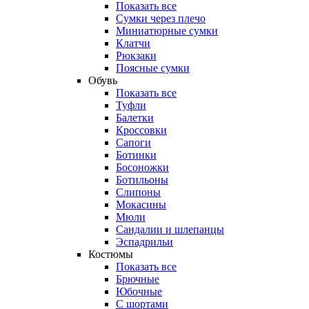
Показать все
Сумки через плечо
Миниатюрные cумки
Клатчи
Рюкзаки
Поясные сумки
Обувь
Показать все
Туфли
Балетки
Кроссовки
Сапоги
Ботинки
Босоножки
Ботильоны
Слипоны
Мокасины
Мюли
Сандалии и шлепанцы
Эспадрильи
Костюмы
Показать все
Брючные
Юбочные
С шортами