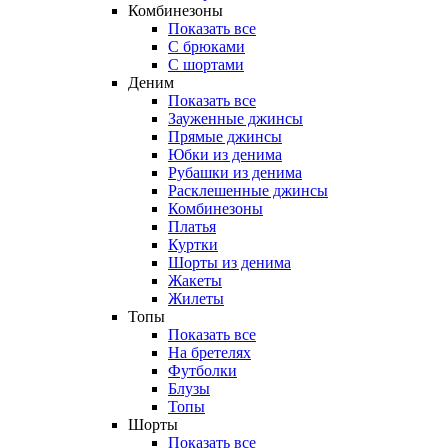
Комбинезоны
Показать все
С брюками
С шортами
Деним
Показать все
Зауженные джинсы
Прямые джинсы
Юбки из денима
Рубашки из денима
Расклешенные джинсы
Комбинезоны
Платья
Куртки
Шорты из денима
Жакеты
Жилеты
Топы
Показать все
На бретелях
Футболки
Блузы
Топы
Шорты
Показать все