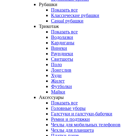
Рубашки
Показать все
Классические рубашки
Casual рубашки
Трикотаж
Показать все
Водолазки
Кардиганы
Винеки
Раунднеки
Свитшоты
Поло
Лонгслив
Худи
Жилет
Футболки
Майки
Аксессуары
Показать все
Головные уборы
Галстуки и галстуки-бабочки
Ремни и подтяжки
Чехлы для мобильных телефонов
Чехлы для планшета
Платки-паше