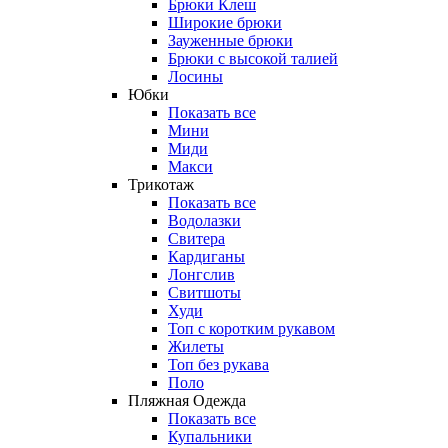
Брюки Клеш
Широкие брюки
Зауженные брюки
Брюки с высокой талией
Лосины
Юбки
Показать все
Мини
Миди
Макси
Трикотаж
Показать все
Водолазки
Свитера
Кардиганы
Лонгслив
Свитшоты
Худи
Топ с коротким рукавом
Жилеты
Топ без рукава
Поло
Пляжная Одежда
Показать все
Купальники