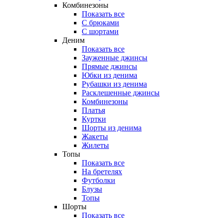
Комбинезоны
Показать все
С брюками
С шортами
Деним
Показать все
Зауженные джинсы
Прямые джинсы
Юбки из денима
Рубашки из денима
Расклешенные джинсы
Комбинезоны
Платья
Куртки
Шорты из денима
Жакеты
Жилеты
Топы
Показать все
На бретелях
Футболки
Блузы
Топы
Шорты
Показать все