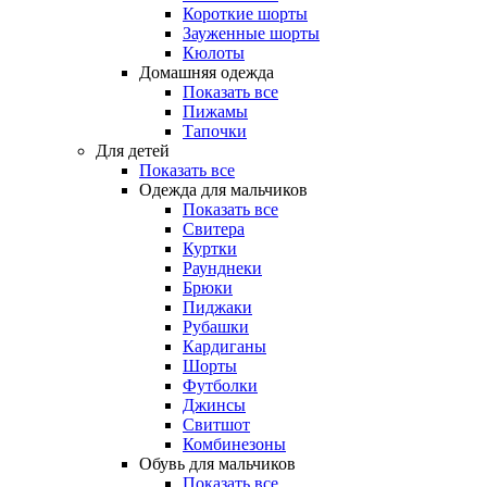
Короткие шорты
Зауженные шорты
Кюлоты
Домашняя одежда
Показать все
Пижамы
Тапочки
Для детей
Показать все
Одежда для мальчиков
Показать все
Свитера
Куртки
Раунднеки
Брюки
Пиджаки
Рубашки
Кардиганы
Шорты
Футболки
Джинсы
Свитшот
Комбинезоны
Обувь для мальчиков
Показать все