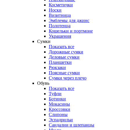
Косметички
Носки
Визитница
Эмблемы для джинс
Полотенца
Кошельки и портмоне
Украшения
Сумки
Показать все
Дорожные сумки
Деловые сумки
Планшетки
Рюкзаки
Поясные сумки
Сумки через плечо
Обувь
Показать все
Туфли
Ботинки
Мокасины
Кроссовки
Слипоны
Эспадрильи
Сандалии и шлепанцы