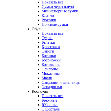
Показать все
Сумки через плечо
Миниатюрные cумки
Клатчи
Рюкзаки
Поясные сумки
Обувь
Показать все
Туфли
Балетки
Кроссовки
Сапоги
Ботинки
Босоножки
Ботильоны
Слипоны
Мокасины
Мюли
Сандалии и шлепанцы
Эспадрильи
Костюмы
Показать все
Брючные
Юбочные
С шортами