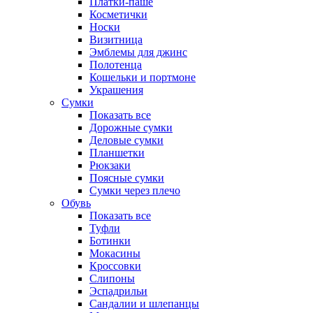
Платки-паше
Косметички
Носки
Визитница
Эмблемы для джинс
Полотенца
Кошельки и портмоне
Украшения
Сумки
Показать все
Дорожные сумки
Деловые сумки
Планшетки
Рюкзаки
Поясные сумки
Сумки через плечо
Обувь
Показать все
Туфли
Ботинки
Мокасины
Кроссовки
Слипоны
Эспадрильи
Сандалии и шлепанцы