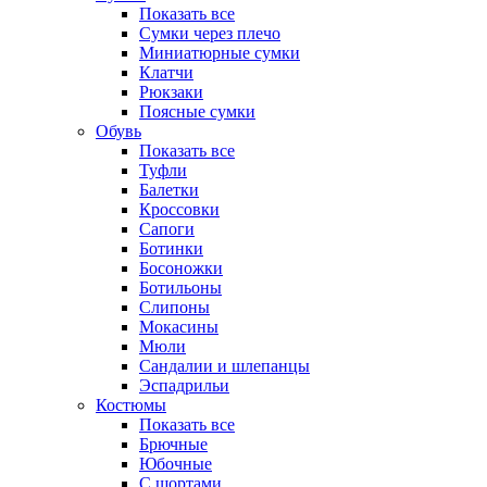
Показать все
Сумки через плечо
Миниатюрные cумки
Клатчи
Рюкзаки
Поясные сумки
Обувь
Показать все
Туфли
Балетки
Кроссовки
Сапоги
Ботинки
Босоножки
Ботильоны
Слипоны
Мокасины
Мюли
Сандалии и шлепанцы
Эспадрильи
Костюмы
Показать все
Брючные
Юбочные
С шортами