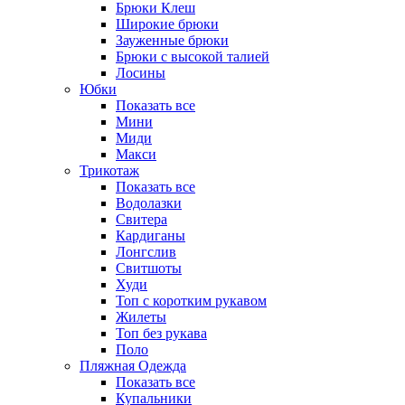
Брюки Клеш
Широкие брюки
Зауженные брюки
Брюки с высокой талией
Лосины
Юбки
Показать все
Мини
Миди
Макси
Трикотаж
Показать все
Водолазки
Свитера
Кардиганы
Лонгслив
Свитшоты
Худи
Топ с коротким рукавом
Жилеты
Топ без рукава
Поло
Пляжная Одежда
Показать все
Купальники