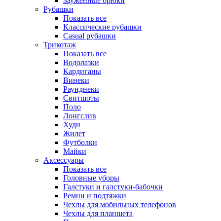
Зауженные брюки
Рубашки
Показать все
Классические рубашки
Casual рубашки
Трикотаж
Показать все
Водолазки
Кардиганы
Винеки
Раунднеки
Свитшоты
Поло
Лонгслив
Худи
Жилет
Футболки
Майки
Аксессуары
Показать все
Головные уборы
Галстуки и галстуки-бабочки
Ремни и подтяжки
Чехлы для мобильных телефонов
Чехлы для планшета