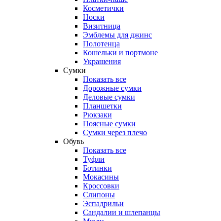
Косметички
Носки
Визитница
Эмблемы для джинс
Полотенца
Кошельки и портмоне
Украшения
Сумки
Показать все
Дорожные сумки
Деловые сумки
Планшетки
Рюкзаки
Поясные сумки
Сумки через плечо
Обувь
Показать все
Туфли
Ботинки
Мокасины
Кроссовки
Слипоны
Эспадрильи
Сандалии и шлепанцы