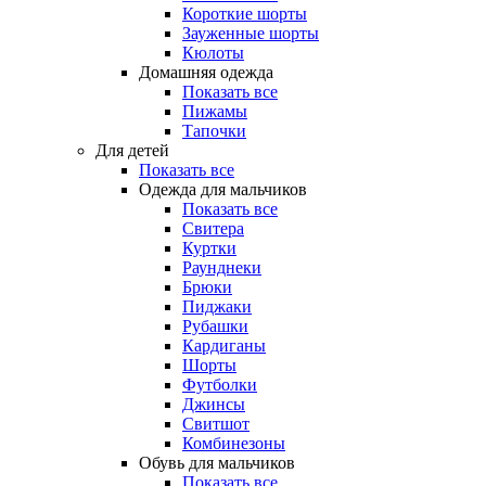
Короткие шорты
Зауженные шорты
Кюлоты
Домашняя одежда
Показать все
Пижамы
Тапочки
Для детей
Показать все
Одежда для мальчиков
Показать все
Свитера
Куртки
Раунднеки
Брюки
Пиджаки
Рубашки
Кардиганы
Шорты
Футболки
Джинсы
Свитшот
Комбинезоны
Обувь для мальчиков
Показать все