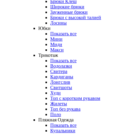
Брюки Клеш
Широкие брюки
Зауженные брюки
Брюки с высокой талией
Лосины
Юбки
Показать все
Мини
Миди
Макси
Трикотаж
Показать все
Водолазки
Свитера
Кардиганы
Лонгслив
Свитшоты
Худи
Топ с коротким рукавом
Жилеты
Топ без рукава
Поло
Пляжная Одежда
Показать все
Купальники