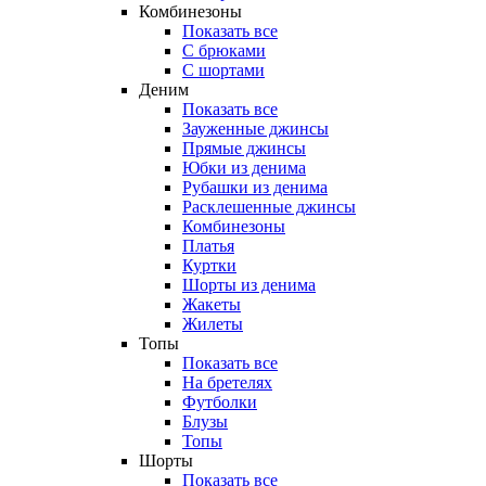
Комбинезоны
Показать все
С брюками
С шортами
Деним
Показать все
Зауженные джинсы
Прямые джинсы
Юбки из денима
Рубашки из денима
Расклешенные джинсы
Комбинезоны
Платья
Куртки
Шорты из денима
Жакеты
Жилеты
Топы
Показать все
На бретелях
Футболки
Блузы
Топы
Шорты
Показать все