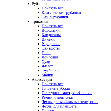
Рубашки
Показать все
Классические рубашки
Casual рубашки
Трикотаж
Показать все
Водолазки
Кардиганы
Винеки
Раунднеки
Свитшоты
Поло
Лонгслив
Худи
Жилет
Футболки
Майки
Аксессуары
Показать все
Головные уборы
Галстуки и галстуки-бабочки
Ремни и подтяжки
Чехлы для мобильных телефонов
Чехлы для планшета
Платки-паше