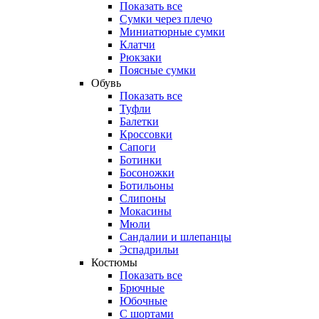
Показать все
Сумки через плечо
Миниатюрные cумки
Клатчи
Рюкзаки
Поясные сумки
Обувь
Показать все
Туфли
Балетки
Кроссовки
Сапоги
Ботинки
Босоножки
Ботильоны
Слипоны
Мокасины
Мюли
Сандалии и шлепанцы
Эспадрильи
Костюмы
Показать все
Брючные
Юбочные
С шортами