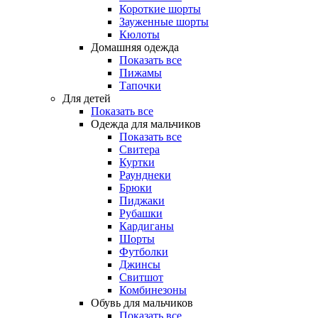
Короткие шорты
Зауженные шорты
Кюлоты
Домашняя одежда
Показать все
Пижамы
Тапочки
Для детей
Показать все
Одежда для мальчиков
Показать все
Свитера
Куртки
Раунднеки
Брюки
Пиджаки
Рубашки
Кардиганы
Шорты
Футболки
Джинсы
Свитшот
Комбинезоны
Обувь для мальчиков
Показать все