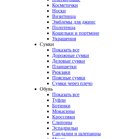
Косметички
Носки
Визитница
Эмблемы для джинс
Полотенца
Кошельки и портмоне
Украшения
Сумки
Показать все
Дорожные сумки
Деловые сумки
Планшетки
Рюкзаки
Поясные сумки
Сумки через плечо
Обувь
Показать все
Туфли
Ботинки
Мокасины
Кроссовки
Слипоны
Эспадрильи
Сандалии и шлепанцы