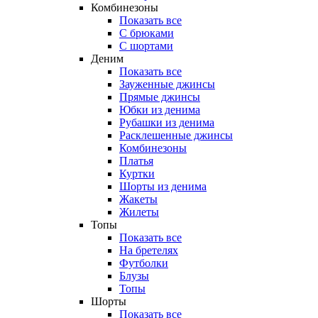
Комбинезоны
Показать все
С брюками
С шортами
Деним
Показать все
Зауженные джинсы
Прямые джинсы
Юбки из денима
Рубашки из денима
Расклешенные джинсы
Комбинезоны
Платья
Куртки
Шорты из денима
Жакеты
Жилеты
Топы
Показать все
На бретелях
Футболки
Блузы
Топы
Шорты
Показать все