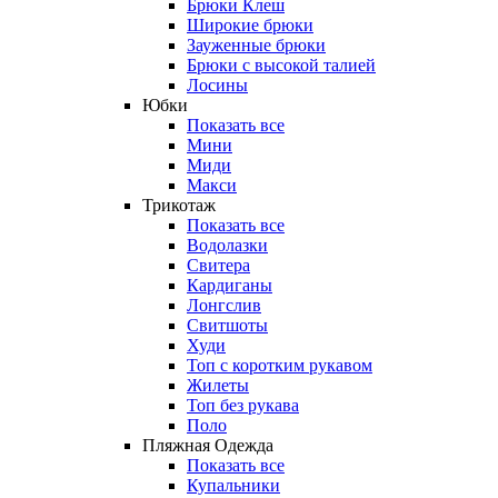
Брюки Клеш
Широкие брюки
Зауженные брюки
Брюки с высокой талией
Лосины
Юбки
Показать все
Мини
Миди
Макси
Трикотаж
Показать все
Водолазки
Свитера
Кардиганы
Лонгслив
Свитшоты
Худи
Топ с коротким рукавом
Жилеты
Топ без рукава
Поло
Пляжная Одежда
Показать все
Купальники