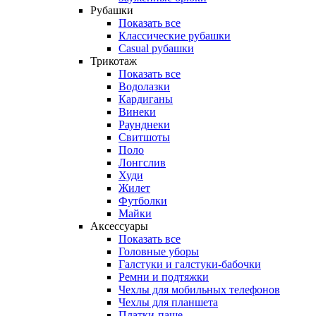
Рубашки
Показать все
Классические рубашки
Casual рубашки
Трикотаж
Показать все
Водолазки
Кардиганы
Винеки
Раунднеки
Свитшоты
Поло
Лонгслив
Худи
Жилет
Футболки
Майки
Аксессуары
Показать все
Головные уборы
Галстуки и галстуки-бабочки
Ремни и подтяжки
Чехлы для мобильных телефонов
Чехлы для планшета
Платки-паше