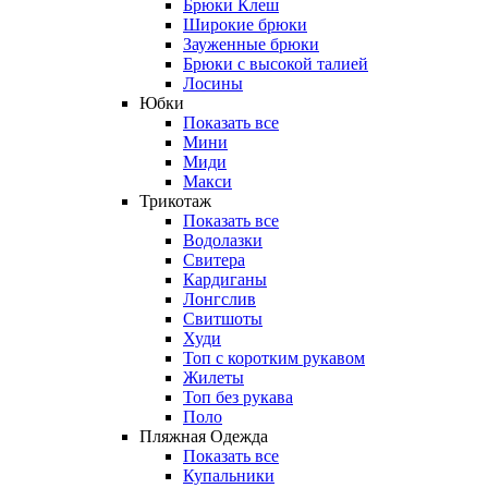
Брюки Клеш
Широкие брюки
Зауженные брюки
Брюки с высокой талией
Лосины
Юбки
Показать все
Мини
Миди
Макси
Трикотаж
Показать все
Водолазки
Свитера
Кардиганы
Лонгслив
Свитшоты
Худи
Топ с коротким рукавом
Жилеты
Топ без рукава
Поло
Пляжная Одежда
Показать все
Купальники