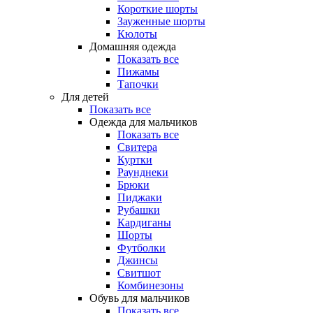
Короткие шорты
Зауженные шорты
Кюлоты
Домашняя одежда
Показать все
Пижамы
Тапочки
Для детей
Показать все
Одежда для мальчиков
Показать все
Свитера
Куртки
Раунднеки
Брюки
Пиджаки
Рубашки
Кардиганы
Шорты
Футболки
Джинсы
Свитшот
Комбинезоны
Обувь для мальчиков
Показать все