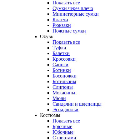
Показать все
Сумки через плечо
Миниатюрные cумки
Клатчи
Рюкзаки
Поясные сумки
Обувь
Показать все
Туфли
Балетки
Кроссовки
Сапоги
Ботинки
Босоножки
Ботильоны
Слипоны
Мокасины
Мюли
Сандалии и шлепанцы
Эспадрильи
Костюмы
Показать все
Брючные
Юбочные
С шортами