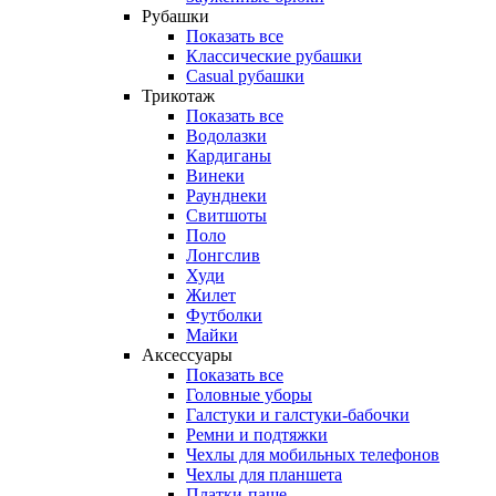
Рубашки
Показать все
Классические рубашки
Casual рубашки
Трикотаж
Показать все
Водолазки
Кардиганы
Винеки
Раунднеки
Свитшоты
Поло
Лонгслив
Худи
Жилет
Футболки
Майки
Аксессуары
Показать все
Головные уборы
Галстуки и галстуки-бабочки
Ремни и подтяжки
Чехлы для мобильных телефонов
Чехлы для планшета
Платки-паше