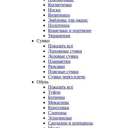
Косметички
Носки
Визитница
Эмблемы для джинс
Полотенца
Кошельки и портмоне
Украшения
Сумки
Показать все
Дорожные сумки
Деловые сумки
Планшетки
Рюкзаки
Поясные сумки
Сумки через плечо
Обувь
Показать все
Туфли
Ботинки
Мокасины
Кроссовки
Слипоны
Эспадрильи
Сандалии и шлепанцы