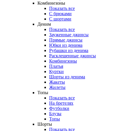
Комбинезоны
Показать все
С брюками
С шортами
Деним
Показать все
Зауженные джинсы
Прямые джинсы
Юбки из денима
Рубашки из денима
Расклешенные джинсы
Комбинезоны
Платья
Куртки
Шорты из денима
Жакеты
Жилеты
Топы
Показать все
На бретелях
Футболки
Блузы
Топы
Шорты
Показать все