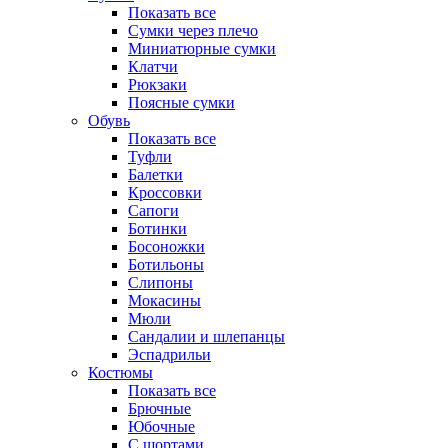
Показать все
Сумки через плечо
Миниатюрные cумки
Клатчи
Рюкзаки
Поясные сумки
Обувь
Показать все
Туфли
Балетки
Кроссовки
Сапоги
Ботинки
Босоножки
Ботильоны
Слипоны
Мокасины
Мюли
Сандалии и шлепанцы
Эспадрильи
Костюмы
Показать все
Брючные
Юбочные
С шортами