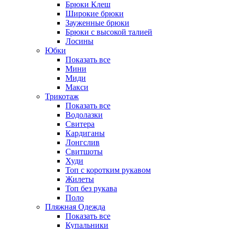
Брюки Клеш
Широкие брюки
Зауженные брюки
Брюки с высокой талией
Лосины
Юбки
Показать все
Мини
Миди
Макси
Трикотаж
Показать все
Водолазки
Свитера
Кардиганы
Лонгслив
Свитшоты
Худи
Топ с коротким рукавом
Жилеты
Топ без рукава
Поло
Пляжная Одежда
Показать все
Купальники