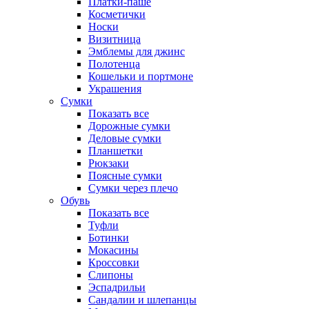
Платки-паше
Косметички
Носки
Визитница
Эмблемы для джинс
Полотенца
Кошельки и портмоне
Украшения
Сумки
Показать все
Дорожные сумки
Деловые сумки
Планшетки
Рюкзаки
Поясные сумки
Сумки через плечо
Обувь
Показать все
Туфли
Ботинки
Мокасины
Кроссовки
Слипоны
Эспадрильи
Сандалии и шлепанцы