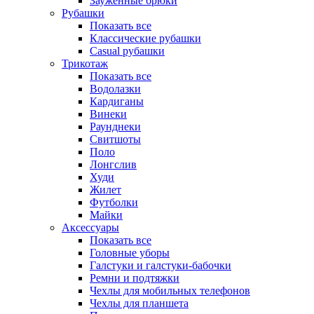
Зауженные брюки
Рубашки
Показать все
Классические рубашки
Casual рубашки
Трикотаж
Показать все
Водолазки
Кардиганы
Винеки
Раунднеки
Свитшоты
Поло
Лонгслив
Худи
Жилет
Футболки
Майки
Аксессуары
Показать все
Головные уборы
Галстуки и галстуки-бабочки
Ремни и подтяжки
Чехлы для мобильных телефонов
Чехлы для планшета