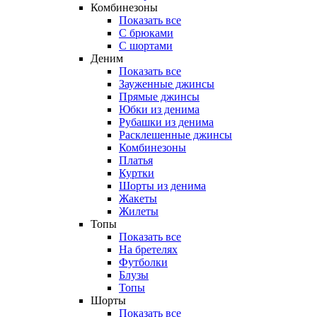
Комбинезоны
Показать все
С брюками
С шортами
Деним
Показать все
Зауженные джинсы
Прямые джинсы
Юбки из денима
Рубашки из денима
Расклешенные джинсы
Комбинезоны
Платья
Куртки
Шорты из денима
Жакеты
Жилеты
Топы
Показать все
На бретелях
Футболки
Блузы
Топы
Шорты
Показать все