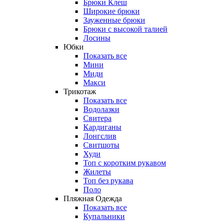
Брюки Клеш
Широкие брюки
Зауженные брюки
Брюки с высокой талией
Лосины
Юбки
Показать все
Мини
Миди
Макси
Трикотаж
Показать все
Водолазки
Свитера
Кардиганы
Лонгслив
Свитшоты
Худи
Топ с коротким рукавом
Жилеты
Топ без рукава
Поло
Пляжная Одежда
Показать все
Купальники