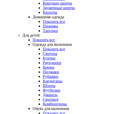
Короткие шорты
Зауженные шорты
Кюлоты
Домашняя одежда
Показать все
Пижамы
Тапочки
Для детей
Показать все
Одежда для мальчиков
Показать все
Свитера
Куртки
Раунднеки
Брюки
Пиджаки
Рубашки
Кардиганы
Шорты
Футболки
Джинсы
Свитшот
Комбинезоны
Обувь для мальчиков
Показать все