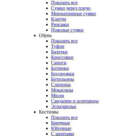
Показать все
Сумки через плечо
Миниатюрные cумки
Клатчи
Рюкзаки
Поясные сумки
Обувь
Показать все
Туфли
Балетки
Кроссовки
Сапоги
Ботинки
Босоножки
Ботильоны
Слипоны
Мокасины
Мюли
Сандалии и шлепанцы
Эспадрильи
Костюмы
Показать все
Брючные
Юбочные
С шортами