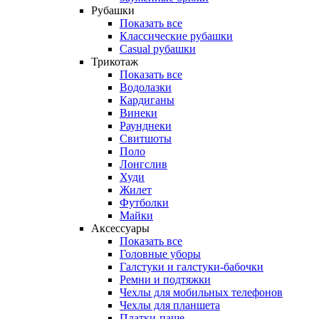
Рубашки
Показать все
Классические рубашки
Casual рубашки
Трикотаж
Показать все
Водолазки
Кардиганы
Винеки
Раунднеки
Свитшоты
Поло
Лонгслив
Худи
Жилет
Футболки
Майки
Аксессуары
Показать все
Головные уборы
Галстуки и галстуки-бабочки
Ремни и подтяжки
Чехлы для мобильных телефонов
Чехлы для планшета
Платки-паше