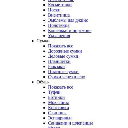
Косметички
Носки
Визитница
Эмблемы для джинс
Полотенца
Кошельки и портмоне
Украшения
Сумки
Показать все
Дорожные сумки
Деловые сумки
Планшетки
Рюкзаки
Поясные сумки
Сумки через плечо
Обувь
Показать все
Туфли
Ботинки
Мокасины
Кроссовки
Слипоны
Эспадрильи
Сандалии и шлепанцы